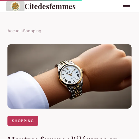
Citedesfemmes
Accueil
›
Shopping
SHOPPING